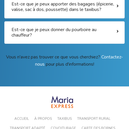
Est-ce que je peux apporter des bagages (épicerie,
valise, sac à dos, poussette) dans le taxibus?
Est-ce que je peux donner du pourboire au
chauffeur?
Vous n'avez pas trouver ce que vous cherchiez?
Contactez-
nous
pour plus d'informations!
ACCUEIL
À PROPOS
TAXIBUS
TRANSPORT RURAL
TRANSPORT ADAPTÉ
COVOITURAGE
CARTE DES BORNES